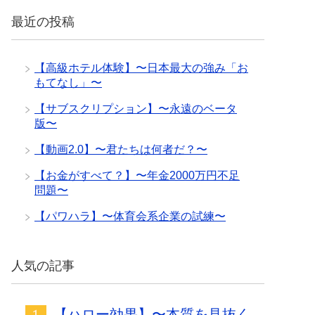
最近の投稿
【高級ホテル体験】〜日本最大の強み「お
もてなし」〜
【サブスクリプション】〜永遠のベータ
版〜
【動画2.0】〜君たちは何者だ？〜
【お金がすべて？】〜年金2000万円不足
問題〜
【パワハラ】〜体育会系企業の試練〜
人気の記事
【ハロー効果】〜本質を見抜く