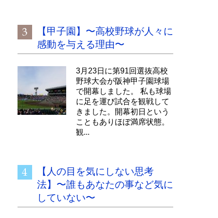
【甲子園】〜高校野球が人々に
感動を与える理由〜
3月23日に第91回選抜高校
野球大会が阪神甲子園球場
で開幕しました。 私も球場
に足を運び試合を観戦して
きました。開幕初日という
こともありほぼ満席状態。
観...
【人の目を気にしない思考
法】〜誰もあなたの事など気に
していない〜