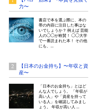
力〜
書店で本を選ぶ際に、本の
帯の内容に注目した事はな
いでしょうか？ 例えば 芸能
人の◯◯が称賛！ ◯◯大学
で一番読まれた本！ その他
にも、...
【日本のお金持ち】〜年収と資
産〜
「日本のお金持ち」とはど
んな人でしょう。 「年収が
高い人」や「資産を持って
いる人」を確認してみまし
ょう。 年収が高い人 ...