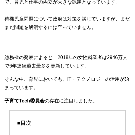
で、育児と仕事の両立が大きな課題となっています。
e
er
b
待機児童問題について政府は対策を講じていますが、まだ
o
まだ問題を解消するには至っていません。
o
k
総務省の発表によると、2018年の女性就業者は2946万人
で6年連続過去最多を更新しています。
そんな中、育児においても、IT・テクノロジーの活用が始
まっています。
子育てTech委員会
の存在に注目しました。
■目次