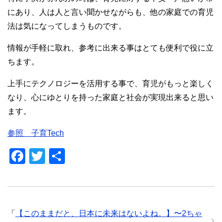
にあり、人は人と言い聞かせながらも、他の家庭での育児
法は気になってしまうものです。
情報が手軽に取れ、参考に出来る事はとても便利で役に立
ちます。
上手にテクノロジーを活用する事で、育児がもっと楽しく
なり、心にゆとりを持った家庭と社会が実現出来ると思い
ます。
参照 子育Tech
F
T
共
a
wi
有
c
tt
e
er
「
【このままだと、日本に未来はないよね。】〜2ちゃ
b