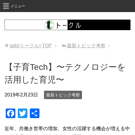
メニュー
talkl(トークル)
TOP
最新トピック考察
【子育Tech】〜テクノロジーを
活用した育児〜
2019年2月23日
最新トピック考察
F
T
共
a
wi
有
近年、共働き世帯の増加、女性の活躍する機会が増える中
c
tt