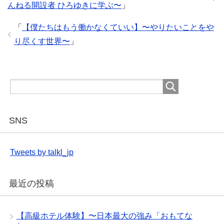
んねる開設者 ひろゆきに学ぶ〜
」
o
o
「
【僕たちはもう働かなくていい】〜やりたいことをや
k
り尽くす世界〜
」
SNS
Tweets by talkl_jp
最近の投稿
【高級ホテル体験】〜日本最大の強み「おもてな