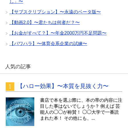
し」〜
【サブスクリプション】〜永遠のベータ版〜
【動画2.0】〜君たちは何者だ？〜
【お金がすべて？】〜年金2000万円不足問題〜
【パワハラ】〜体育会系企業の試練〜
人気の記事
【ハロー効果】〜本質を見抜く力〜
書店で本を選ぶ際に、本の帯の内容に注
目した事はないでしょうか？ 例えば 芸
能人の◯◯が称賛！ ◯◯大学で一番読
まれた本！ その他にも、...