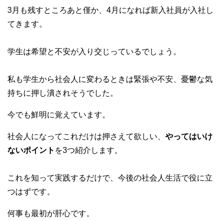
a
wi
有
3月も残すところあと僅か、4月になれば新入社員が入社し
c
tt
てきます。
e
er
b
学生は希望と不安が入り交じっているでしょう。
o
o
私も学生から社会人に変わるときは緊張や不安、憂鬱な気
k
持ちに押し潰されそうでした。
今でも鮮明に覚えています。
社会人になってこれだけは押さえて欲しい、
やってはいけ
ないポイント
を3つ紹介します。
これを知って実践するだけで、今後の社会人生活で役に立
つはずです。
何事も最初が肝心です。