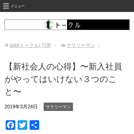
メニュー
talkl(トークル)
TOP
サラリーマン
【新社会人の心得】〜新入社員
がやってはいけない３つのこ
と〜
2019年3月24日
サラリーマン
F
T
共