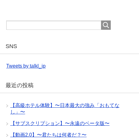
o
k
SNS
Tweets by talkl_jp
最近の投稿
【高級ホテル体験】〜日本最大の強み「おもてな
し」〜
【サブスクリプション】〜永遠のベータ版〜
【動画2.0】〜君たちは何者だ？〜