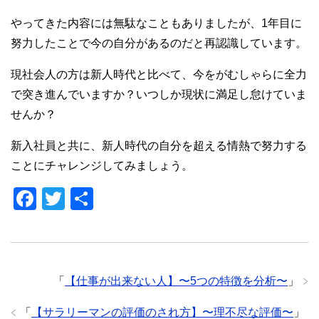
やってきた内容には無駄なこともありましたが、1年目に
努力したことで今の自分があるのだと再認識しています。
現社会人の方は新人時代と比べて、今をがむしゃらに全力
で突き進んでいますか？いつしか現状に満足し怠けていま
せんか？
新入社員と共に、新人時代の自分を超える情熱で努力する
ことにチャレンジしてみましょう。
F
T
共
a
wi
有
c
tt
e
er
「
【仕事が出来ない人】〜5つの特徴を分析〜
」
b
o
「
【サラリーマンの評価のされ方】〜理不尽な評価〜
」