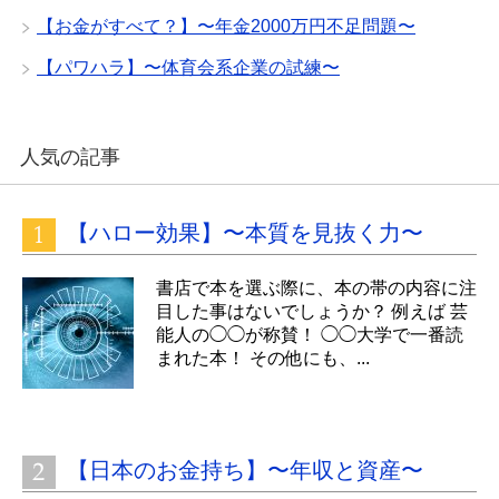
【お金がすべて？】〜年金2000万円不足問題〜
【パワハラ】〜体育会系企業の試練〜
人気の記事
【ハロー効果】〜本質を見抜く力〜
書店で本を選ぶ際に、本の帯の内容に注
目した事はないでしょうか？ 例えば 芸
能人の◯◯が称賛！ ◯◯大学で一番読
まれた本！ その他にも、...
【日本のお金持ち】〜年収と資産〜