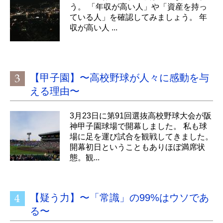
う。 「年収が高い人」や「資産を持っ
ている人」を確認してみましょう。 年
収が高い人 ...
【甲子園】〜高校野球が人々に感動を与
える理由〜
3月23日に第91回選抜高校野球大会が阪
神甲子園球場で開幕しました。 私も球
場に足を運び試合を観戦してきました。
開幕初日ということもありほぼ満席状
態。観...
【疑う力】〜「常識」の99%はウソであ
る〜