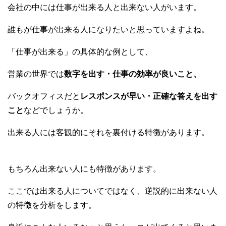
会社の中には仕事が出来る人と出来ない人がいます。
c
tt
e
er
誰もが仕事が出来る人になりたいと思っていますよね。
b
「仕事が出来る」の具体的な例として、
o
営業の世界では
o
数字を出す・仕事の効率が良いこと、
k
バックオフィスだと
レスポンスが早い・正確な答えを出す
こと
などでしょうか。
出来る人には客観的にそれを裏付ける特徴があります。
もちろん出来ない人にも特徴があります。
ここでは出来る人についてではなく、逆説的に出来ない人
の特徴を分析をします。