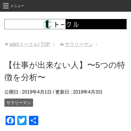
メニュー
talkl(トークル)
TOP
サラリーマン
【仕事が出来ない人】〜5つの特
徴を分析〜
公開日 :
2019年4月1日
/ 更新日 :
2019年4月3日
サラリーマン
F
T
共
a
wi
有