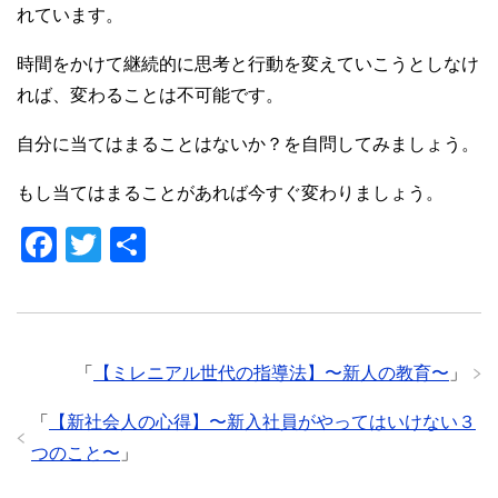
れています。
時間をかけて継続的に思考と行動を変えていこうとしなけ
れば、変わることは不可能です。
自分に当てはまることはないか？を自問してみましょう。
もし当てはまることがあれば今すぐ変わりましょう。
F
T
共
a
wi
有
c
tt
e
er
「
【ミレニアル世代の指導法】〜新人の教育〜
」
b
o
「
【新社会人の心得】〜新入社員がやってはいけない３
o
つのこと〜
」
k